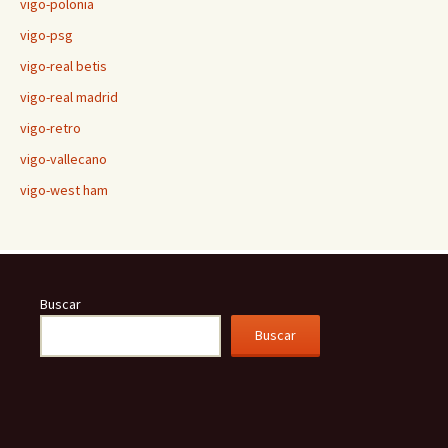
vigo-polonia
vigo-psg
vigo-real betis
vigo-real madrid
vigo-retro
vigo-vallecano
vigo-west ham
Buscar
Buscar