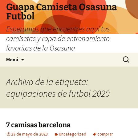
Guapa Camiseta Osasuna
Futbol
Esperamos que encuentres aquí tus
camisetas y ropa de entrenamiento
favoritas de la Osasuna
Saltar
Buscar:
Menú
al
contenido
Archivo de la etiqueta:
equipaciones de futbol 2020
7 camisas barcelona
23 de mayo de 2023
Uncategorized
comprar