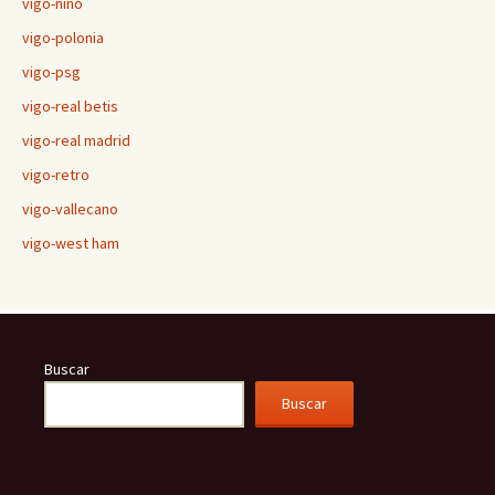
vigo-niño
vigo-polonia
vigo-psg
vigo-real betis
vigo-real madrid
vigo-retro
vigo-vallecano
vigo-west ham
Buscar
Buscar