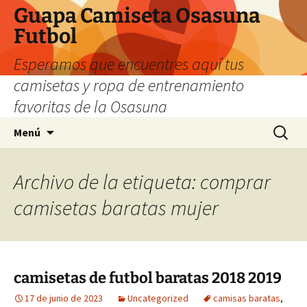
Guapa Camiseta Osasuna
Futbol
Esperamos que encuentres aquí tus
camisetas y ropa de entrenamiento
favoritas de la Osasuna
Saltar
Buscar:
Menú
al
contenido
Archivo de la etiqueta: comprar
camisetas baratas mujer
camisetas de futbol baratas 2018 2019
17 de junio de 2023
Uncategorized
camisas baratas
,