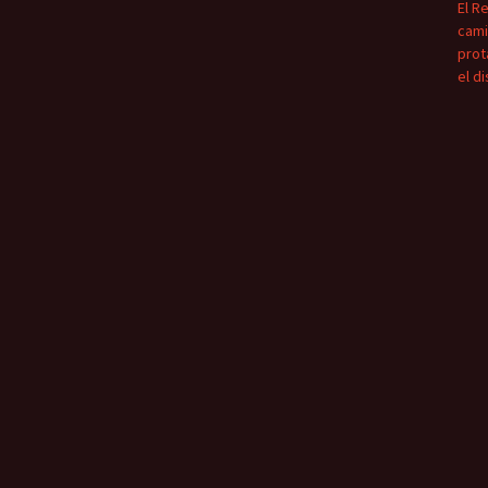
El R
cami
prot
el d