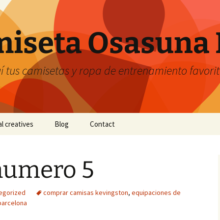
iseta Osasuna 
 tus camisetas y ropa de entrenamiento favori
al creatives
Blog
Contact
numero 5
egorized
comprar camisas kevingston
,
equipaciones de
barcelona