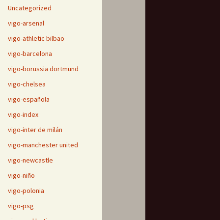
Uncategorized
vigo-arsenal
vigo-athletic bilbao
vigo-barcelona
vigo-borussia dortmund
vigo-chelsea
vigo-española
vigo-index
vigo-inter de milán
vigo-manchester united
vigo-newcastle
vigo-niño
vigo-polonia
vigo-psg