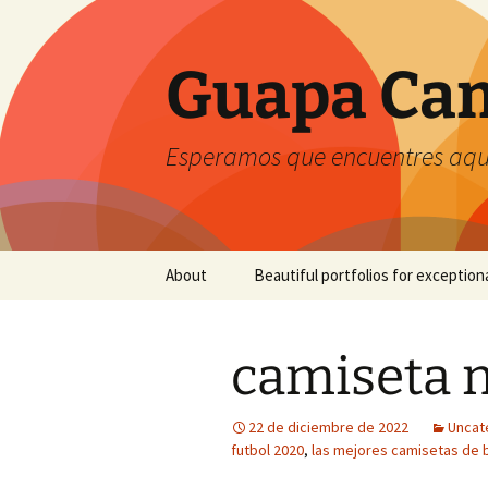
Guapa Cam
Esperamos que encuentres aquí
Saltar
About
Beautiful portfolios for exception
al
contenido
camiseta 
22 de diciembre de 2022
Uncat
futbol 2020
,
las mejores camisetas de 