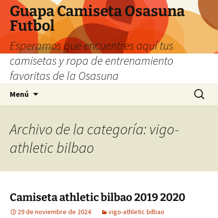
Guapa Camiseta Osasuna
Futbol
Esperamos que encuentres aquí tus
camisetas y ropa de entrenamiento
favoritas de la Osasuna
Saltar
Buscar:
Menú
al
contenido
Archivo de la categoría: vigo-
athletic bilbao
Camiseta athletic bilbao 2019 2020
29 de noviembre de 2024
vigo-athletic bilbao