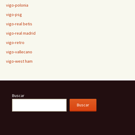
vigo-polonia
vigo-psg
vigo-real betis
vigo-real madrid
vigo-retro
vigo-vallecano
vigo-west ham
Buscar
Buscar