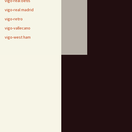
vigo-real betis
vigo-real madrid
vigo-retro
vigo-vallecano
vigo-west ham