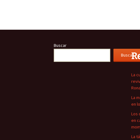
Buscar
R
Buscar
La c
revi
Rona
La m
en l
Los 
en c
mome
La t