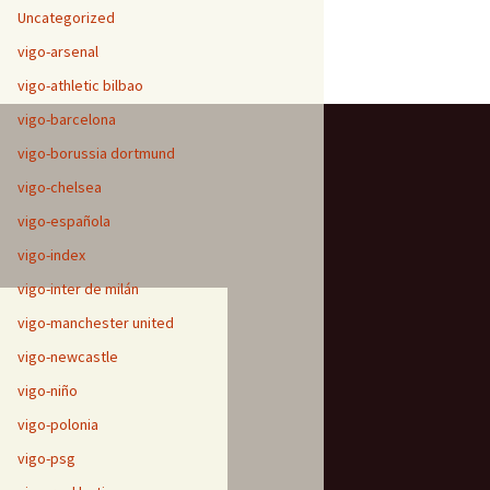
Uncategorized
vigo-arsenal
vigo-athletic bilbao
vigo-barcelona
vigo-borussia dortmund
vigo-chelsea
vigo-española
vigo-index
vigo-inter de milán
vigo-manchester united
vigo-newcastle
vigo-niño
vigo-polonia
vigo-psg