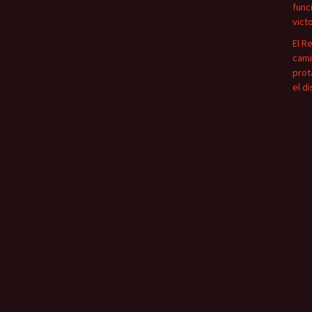
func
vict
El R
cami
prot
el d