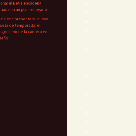
o
iona: el Betis encadena
orias con un plan renovado
m
eal Betis presenta su nueva
e
seta de temporada: el
n
agonismo de la cantera en
iseño
t
a
r
i
o
s
q
u
e
m
o