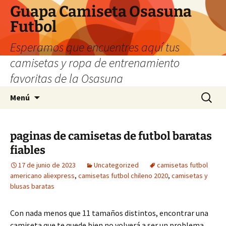
Guapa Camiseta Osasuna
Futbol
Esperamos que encuentres aquí tus
camisetas y ropa de entrenamiento
favoritas de la Osasuna
Saltar
Buscar:
Menú
al
contenido
paginas de camisetas de futbol baratas
fiables
17 de junio de 2023
Uncategorized
camisetas futbol
americano aliexpress
,
camisetas futbol chileno 2020
,
camisetas y
blusas baratas
Con nada menos que 11 tamaños distintos, encontrar una
camiseta que te quede bien no volverá a ser un problema.