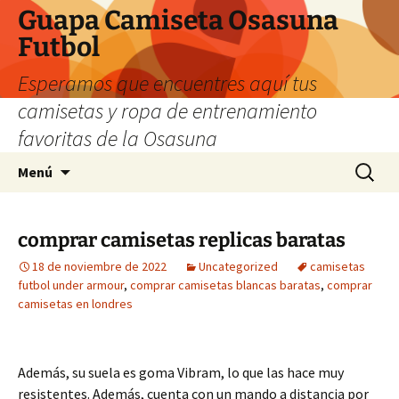
Guapa Camiseta Osasuna
Futbol
Esperamos que encuentres aquí tus
camisetas y ropa de entrenamiento
favoritas de la Osasuna
Saltar
Buscar:
Menú
al
contenido
comprar camisetas replicas baratas
18 de noviembre de 2022
Uncategorized
camisetas
futbol under armour
,
comprar camisetas blancas baratas
,
comprar
camisetas en londres
Además, su suela es goma Vibram, lo que las hace muy
resistentes. Además, cuenta con un mando a distancia por