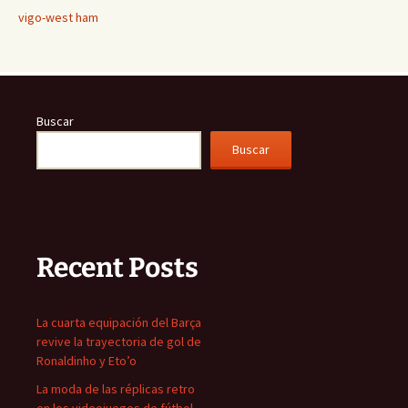
vigo-west ham
Buscar
Buscar
Recent Posts
La cuarta equipación del Barça
revive la trayectoria de gol de
Ronaldinho y Eto’o
La moda de las réplicas retro
en los videojuegos de fútbol