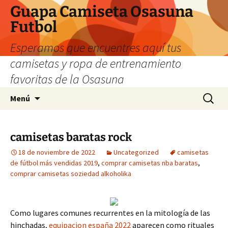
Guapa Camiseta Osasuna
Futbol
Esperamos que encuentres aquí tus
camisetas y ropa de entrenamiento
favoritas de la Osasuna
Saltar
Buscar:
Menú
al
contenido
camisetas baratas rock
18 de noviembre de 2022
Uncategorized
camisetas
de fútbol más vendidas 2019
,
comprar camisetas nba baratas
,
comprar camisetas soziedad alkoholika
Como lugares comunes recurrentes en la mitología de las
hinchadas,
equipacion españa 2022
aparecen como rituales