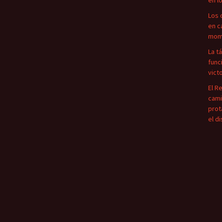
en l
Los 
en c
mome
La t
func
vict
El R
cami
prot
el d