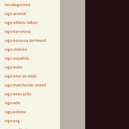
Uncategorized
vigo-arsenal
vigo-athletic bilbao
vigo-barcelona
vigo-borussia dortmund
vigo-chelsea
vigo-española
vigo-index
vigo-inter de milán
vigo-manchester united
vigo-newcastle
vigo-niño
vigo-polonia
vigo-psg