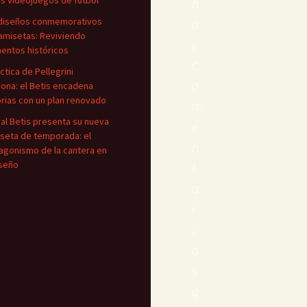
os videojuegos de fútbol
h
diseños conmemorativos
a
amisetas: Reviviendo
y
ntos históricos
c
áctica de Pellegrini
o
iona: el Betis encadena
orias con un plan renovado
m
eal Betis presenta su nueva
e
seta de temporada: el
n
agonismo de la cantera en
iseño
t
a
r
i
o
s
q