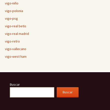
vigo-niño
vigo-polonia
vigo-psg
vigo-real betis
vigo-real madrid
vigo-retro
vigo-vallecano
vigo-west ham
Buscar
Buscar