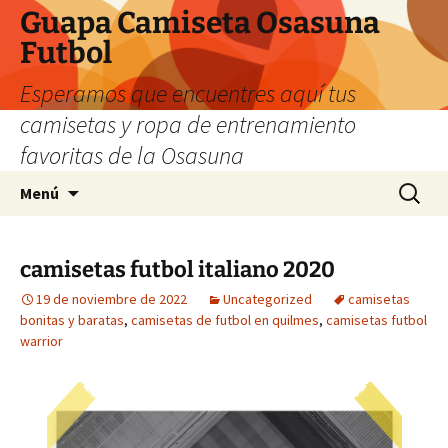
Guapa Camiseta Osasuna
Futbol
Esperamos que encuentres aquí tus
camisetas y ropa de entrenamiento
favoritas de la Osasuna
Saltar
Buscar:
Menú
al
contenido
camisetas futbol italiano 2020
19 de noviembre de 2022
Uncategorized
camisetas
bonitas y baratas
,
camisetas de futbol en quilmes
,
camisetas futbol
warrior