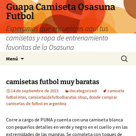
Guapa Camiseta Osasuna
Futbol
Esperamos que encuentres aquí tus
camisetas y ropa de entrenamiento
favoritas de la Osasuna
Saltar
Buscar:
Menú
al
contenido
camisetas futbol muy baratas
14 de septiembre de 2023
Uncategorized
camiseta
futbol inter
,
camisetasdefutbolbaratas shop
,
donde comprar
camisetas de futbol en argentina
Corre a cargo de PUMA y cuenta con una camiseta blanca
con pequeños detalles en verde y negro en el cuello y en las
extremidades de las mangas. Se completa con toques de