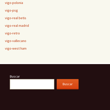
vigo-polonia
vigo-psg
vigo-real betis
vigo-real madrid
vigo-retro
vigo-vallecano
vigo-west ham
Buscar
Buscar