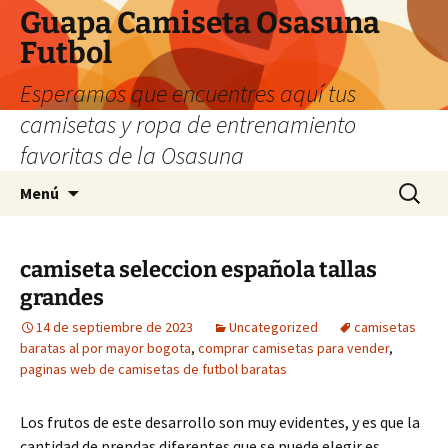
Guapa Camiseta Osasuna
Futbol
Esperamos que encuentres aquí tus
camisetas y ropa de entrenamiento
favoritas de la Osasuna
Saltar
Buscar:
Menú
al
contenido
camiseta seleccion española tallas
grandes
14 de septiembre de 2023
Uncategorized
camisetas
baratas al por mayor bogota
,
comprar camisetas para vender
,
paginas web de camisetas de futbol baratas
Los frutos de este desarrollo son muy evidentes, y es que la
cantidad de prendas diferentes que se puede elegir es