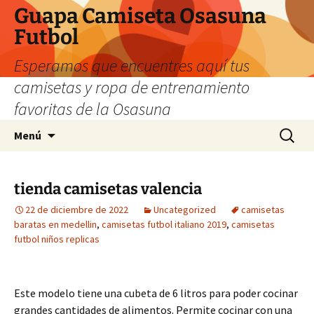
Guapa Camiseta Osasuna
Futbol
Esperamos que encuentres aquí tus
camisetas y ropa de entrenamiento
favoritas de la Osasuna
Saltar
Buscar:
Menú
al
contenido
tienda camisetas valencia
22 de diciembre de 2022
Uncategorized
camisetas
baratas en medellin
,
camisetas futbol italiano 2019
,
camisetas
futbol niños replicas
Este modelo tiene una cubeta de 6 litros para poder cocinar
grandes cantidades de alimentos. Permite cocinar con una