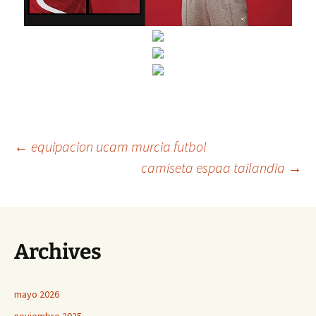
Navegación
←
equipacion ucam murcia futbol
camiseta espaa tailandia
→
de
entradas
Archives
mayo 2026