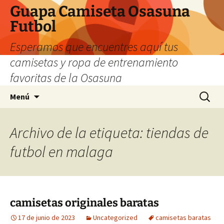
Guapa Camiseta Osasuna
Futbol
Esperamos que encuentres aquí tus
camisetas y ropa de entrenamiento
favoritas de la Osasuna
Saltar
Buscar:
Menú
al
contenido
Archivo de la etiqueta: tiendas de
futbol en malaga
camisetas originales baratas
17 de junio de 2023
Uncategorized
camisetas baratas