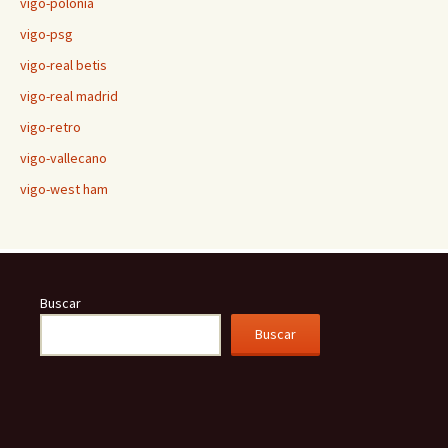
vigo-polonia
vigo-psg
vigo-real betis
vigo-real madrid
vigo-retro
vigo-vallecano
vigo-west ham
Buscar
Buscar