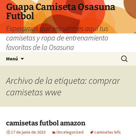
Guapa Camiseta Osasuna
Futbol
Esperamos que encuentres aquí tus
camisetas y ropa de entrenamiento
favoritas de la Osasuna
Saltar
Buscar:
Menú
al
contenido
Archivo de la etiqueta: comprar
camisetas wwe
camisetas futbol amazon
17 de junio de 2023
Uncategorized
camisetas lnfs