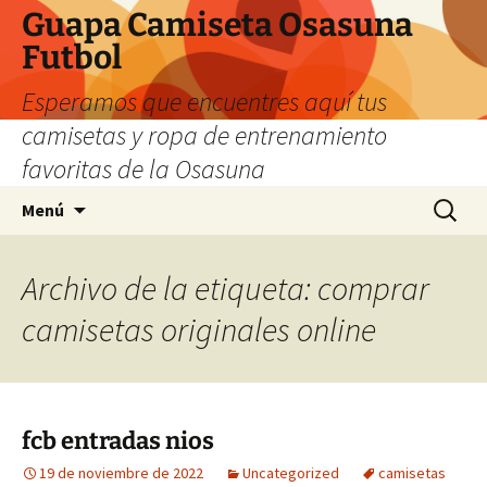
Guapa Camiseta Osasuna
Futbol
Esperamos que encuentres aquí tus
camisetas y ropa de entrenamiento
favoritas de la Osasuna
Saltar
Buscar:
Menú
al
contenido
Archivo de la etiqueta: comprar
camisetas originales online
fcb entradas nios
19 de noviembre de 2022
Uncategorized
camisetas