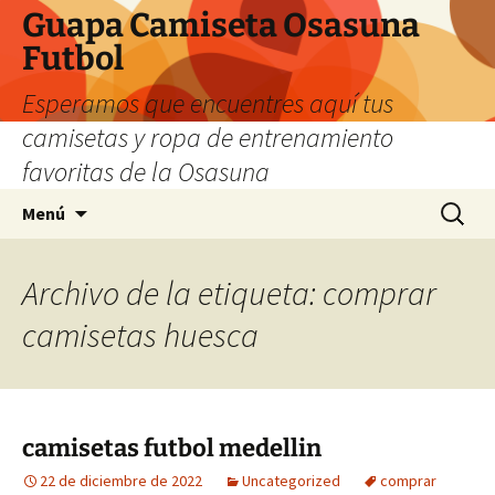
Guapa Camiseta Osasuna
Futbol
Esperamos que encuentres aquí tus
camisetas y ropa de entrenamiento
favoritas de la Osasuna
Saltar
Buscar:
Menú
al
contenido
Archivo de la etiqueta: comprar
camisetas huesca
camisetas futbol medellin
22 de diciembre de 2022
Uncategorized
comprar