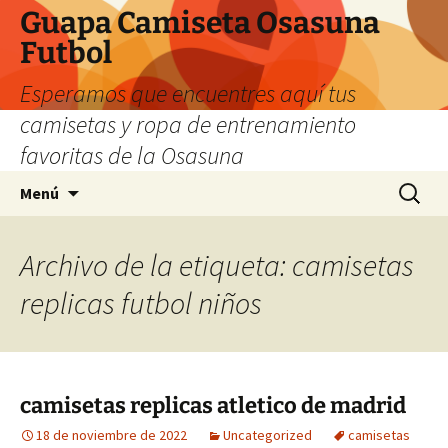
Guapa Camiseta Osasuna
Futbol
Esperamos que encuentres aquí tus
camisetas y ropa de entrenamiento
favoritas de la Osasuna
Saltar
Buscar:
Menú
al
contenido
Archivo de la etiqueta: camisetas
replicas futbol niños
camisetas replicas atletico de madrid
18 de noviembre de 2022
Uncategorized
camisetas