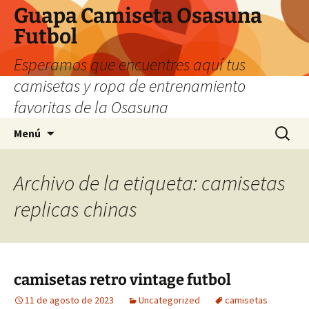
Guapa Camiseta Osasuna
Futbol
Esperamos que encuentres aquí tus
camisetas y ropa de entrenamiento
favoritas de la Osasuna
Saltar
Buscar:
Menú
al
contenido
Archivo de la etiqueta: camisetas
replicas chinas
camisetas retro vintage futbol
11 de agosto de 2023
Uncategorized
camisetas