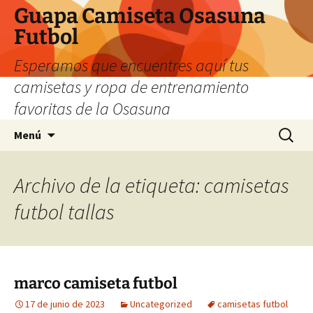
Guapa Camiseta Osasuna
Futbol
Esperamos que encuentres aquí tus
camisetas y ropa de entrenamiento
favoritas de la Osasuna
Saltar
Buscar:
Menú
al
contenido
Archivo de la etiqueta: camisetas
futbol tallas
marco camiseta futbol
17 de junio de 2023
Uncategorized
camisetas futbol