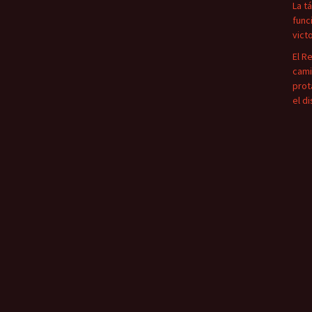
La t
func
vict
El R
cami
prot
el d