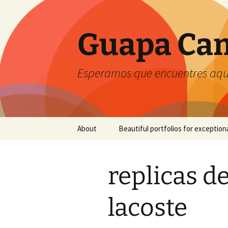
Guapa Cam
Esperamos que encuentres aquí
Saltar
About
Beautiful portfolios for exception
al
contenido
replicas d
lacoste