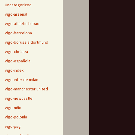
Uncategorized
vigo-arsenal
vigo-athletic bilbao
vigo-barcelona
vigo-borussia dortmund
vigo-chelsea
vigo-española
vigo-index
vigo-inter de milán
vigo-manchester united
vigo-newcastle
vigo-niño
vigo-polonia
vigo-psg