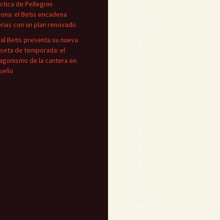
áctica de Pellegrini
o
iona: el Betis encadena
orias con un plan renovado
m
eal Betis presenta su nueva
e
seta de temporada: el
n
agonismo de la cantera en
iseño
t
a
r
i
o
s
q
u
e
m