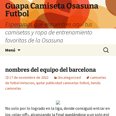
Guapa Camiseta Osasuna
Futbol
Esperamos que encuentres aquí tus
camisetas y ropa de entrenamiento
favoritas de la Osasuna
Saltar
Buscar:
Menú
al
contenido
nombres del equipo del barcelona
17 de noviembre de 2022
Uncategorized
camisetas
de futbol imitacion
,
quitar publicidad camisetas futbol
,
tienda
camisetas
No solo por lo logrado en la liga, donde consiguió entrar en
los «play-off», alcanzando la final quedándose a un solo gol