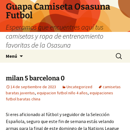
Guapa Camiseta Osasuna
Futbol
Esperamos que encuentres aquí tus
camisetas y ropa de entrenamiento
favoritas de la Osasuna
Saltar
Buscar:
Menú
al
contenido
milan 5 barcelona 0
14 de septiembre de 2023
Uncategorized
camisetas
baratas juventus
,
equipacion futbol niño 4 años
,
equipaciones
futbol baratas china
Si eres aficionado al fútbol y seguidor de la Selección
Española, seguro que este fin de semana estás velando
armas para la final de este domingo de la Nations League