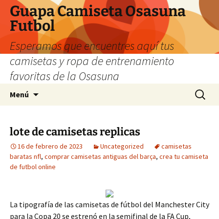
Guapa Camiseta Osasuna
Futbol
Esperamos que encuentres aquí tus
camisetas y ropa de entrenamiento
favoritas de la Osasuna
Saltar
Buscar:
Menú
al
contenido
lote de camisetas replicas
16 de febrero de 2023
Uncategorized
camisetas
baratas nfl
,
comprar camisetas antiguas del barça
,
crea tu camiseta
de futbol online
La tipografía de las camisetas de fútbol del Manchester City
para la Copa 20 se estrenó en la semifinal de la FA Cup,