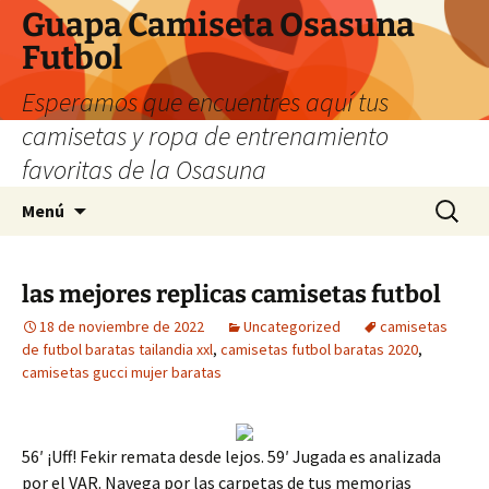
Guapa Camiseta Osasuna
Futbol
Esperamos que encuentres aquí tus
camisetas y ropa de entrenamiento
favoritas de la Osasuna
Saltar
Buscar:
Menú
al
contenido
las mejores replicas camisetas futbol
18 de noviembre de 2022
Uncategorized
camisetas
de futbol baratas tailandia xxl
,
camisetas futbol baratas 2020
,
camisetas gucci mujer baratas
56′ ¡Uff! Fekir remata desde lejos. 59′ Jugada es analizada
por el VAR. Navega por las carpetas de tus memorias