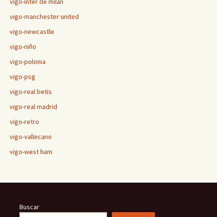
vigo-inter de milán
vigo-manchester united
vigo-newcastle
vigo-niño
vigo-polonia
vigo-psg
vigo-real betis
vigo-real madrid
vigo-retro
vigo-vallecano
vigo-west ham
Buscar