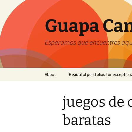
Guapa Cam
Esperamos que encuentres aquí
Saltar
About
Beautiful portfolios for exception
al
contenido
juegos de 
baratas