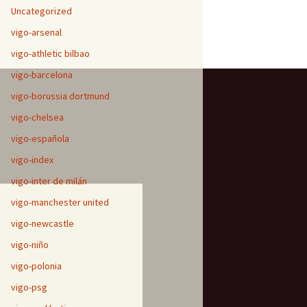
Uncategorized
vigo-arsenal
vigo-athletic bilbao
vigo-barcelona
vigo-borussia dortmund
vigo-chelsea
vigo-española
vigo-index
vigo-inter de milán
vigo-manchester united
vigo-newcastle
vigo-niño
vigo-polonia
vigo-psg