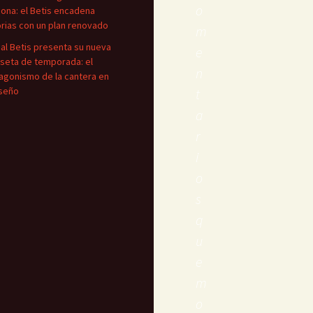
o
iona: el Betis encadena
orias con un plan renovado
m
eal Betis presenta su nueva
e
seta de temporada: el
n
agonismo de la cantera en
iseño
t
a
r
i
o
s
q
u
e
m
o