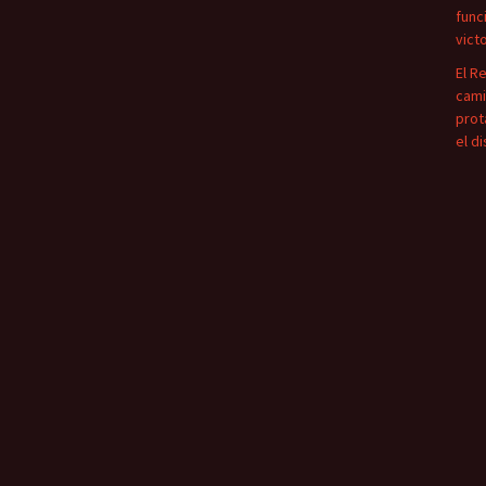
func
vict
El R
cami
prot
el d