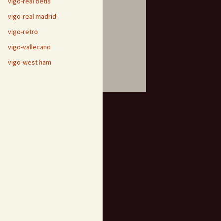
vigo-real betis
vigo-real madrid
vigo-retro
vigo-vallecano
vigo-west ham