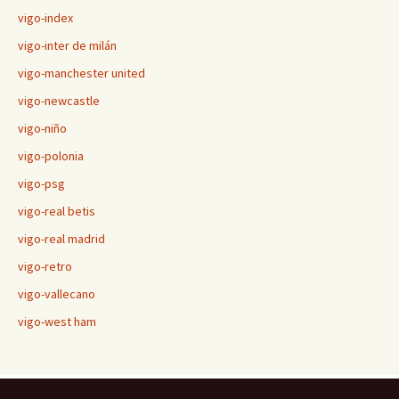
vigo-index
vigo-inter de milán
vigo-manchester united
vigo-newcastle
vigo-niño
vigo-polonia
vigo-psg
vigo-real betis
vigo-real madrid
vigo-retro
vigo-vallecano
vigo-west ham