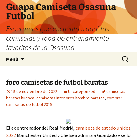
Guapa Camiseta Osasuna
Futbol
Esperamos que encuentres aquí tus
camisetas y ropa de entrenamiento
favoritas de la Osasuna
Saltar
Buscar:
Menú
al
contenido
foro camisetas de futbol baratas
19 de noviembre de 2022
Uncategorized
camisetas
baratas huesca
,
camisetas interiores hombre baratas
,
comprar
camisetas de futbol 2019
El ex entrenador del Real Madrid,
camiseta de estado unidos
2022
Manchester United y Chelsea admira a Guardado y se lo