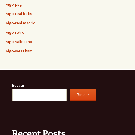
vigo-psg
vigo-real betis
vigo-real madrid
vigo-retro
vigo-vallecano
vigo-west ham
Buscar
Buscar
Recent Posts