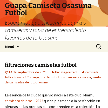
Guapa Camiseta Osasuna
Futbol
Esperamos que encuentres aquí tus
camisetas y ropa de entrenamiento
favoritas de la Osasuna
Saltar
Buscar:
Menú
al
contenido
filtraciones camisetas futbol
14 de septiembre de 2023
Uncategorized
camiseta
futbol francia 2014
,
equipos de futbol con camiseta amarilla
,
venta
de camisetas de futbol online
La esencia de la ciudad que vio nacer a este club, Miami,
camiseta de brasil 2022
queda plasmada a la perfección en
algunas de las prendas que comprenden esta colección. La