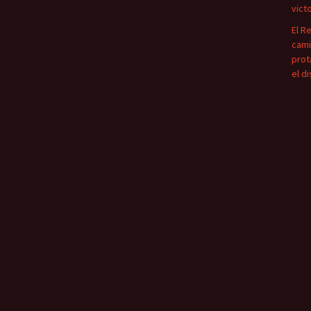
vict
El R
cami
prot
el d