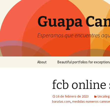
Guapa Cam
Esperamos que encuentres aquí
Saltar
About
Beautiful portfolios for exception
al
contenido
fcb online
16 de febrero de 2023
Uncateg
baratas.com
,
medidas numeros camiset