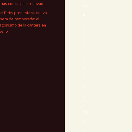
orias con un plan renovado
m
eal Betis presenta su nueva
e
seta de temporada: el
n
agonismo de la cantera en
iseño
t
a
r
i
o
s
q
u
e
m
o
s