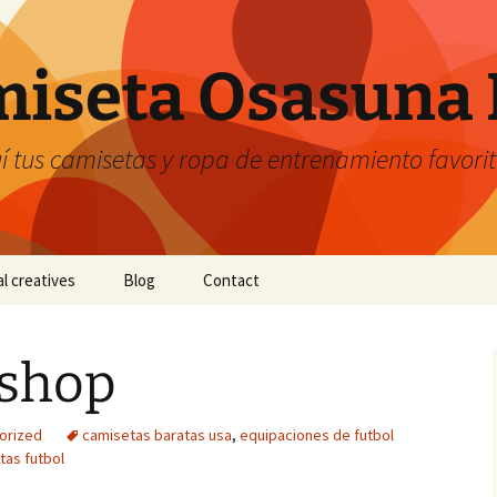
iseta Osasuna 
 tus camisetas y ropa de entrenamiento favori
al creatives
Blog
Contact
 shop
orized
camisetas baratas usa
,
equipaciones de futbol
as futbol