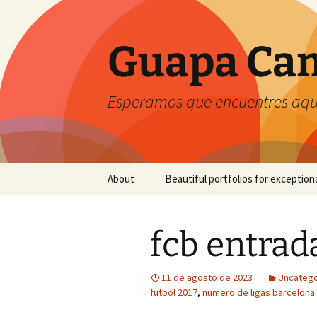
Guapa Cam
Esperamos que encuentres aquí
Saltar
About
Beautiful portfolios for exception
al
contenido
fcb entrad
11 de agosto de 2023
Uncatego
futbol 2017
,
numero de ligas barcelona