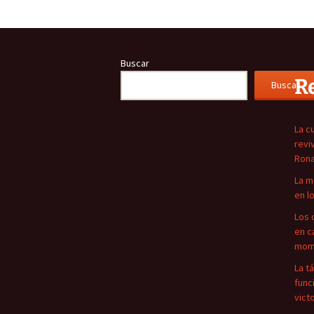
Buscar
R
Buscar
La c
revi
Rona
La m
en l
Los 
en c
mome
La t
func
vict