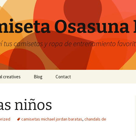
iseta Osasuna 
 tus camisetas y ropa de entrenamiento favori
al creatives
Blog
Contact
as niños
rized
camisetas michael jordan baratas
,
chandals de