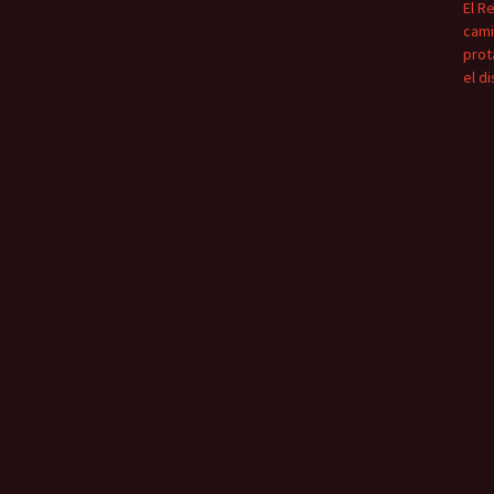
El R
cami
prot
el d