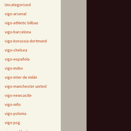
Uncategorized
vigo-arsenal
vigo-athletic bilbao
vigo-barcelona
vigo-borussia dortmund
vigo-chelsea
vigo-española
vigo-index
vigo-inter de milán
vigo-manchester united
vigo-newcastle
vigo-niño
vigo-polonia
vigo-psg