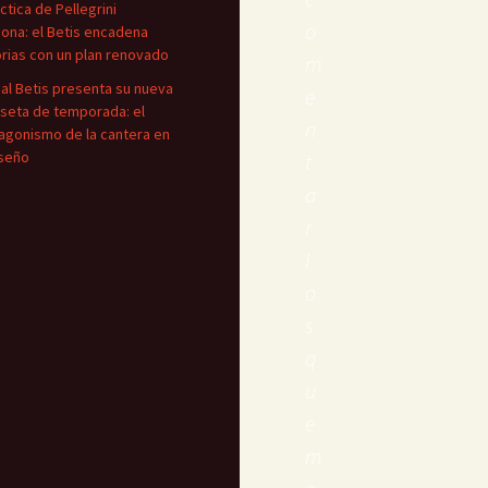
áctica de Pellegrini
o
iona: el Betis encadena
orias con un plan renovado
m
eal Betis presenta su nueva
e
seta de temporada: el
n
agonismo de la cantera en
iseño
t
a
r
i
o
s
q
u
e
m