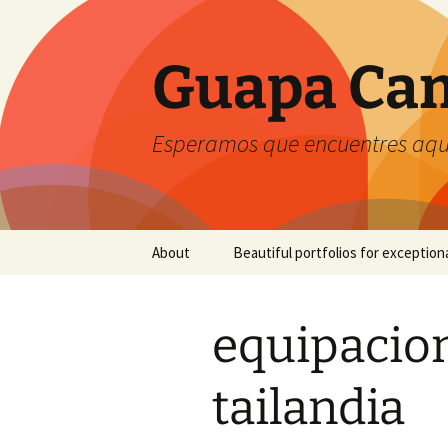
Guapa Cam
Esperamos que encuentres aquí
Saltar
About
Beautiful portfolios for exception
al
contenido
equipacion
tailandia