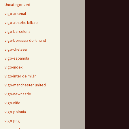
Uncategorized
vigo-arsenal
vigo-athletic bilbao
vigo-barcelona
vigo-borussia dortmund
vigo-chelsea
vigo-española
vigo-index
vigo-inter de milán
vigo-manchester united
vigo-newcastle
vigo-niño
vigo-polonia
vigo-psg