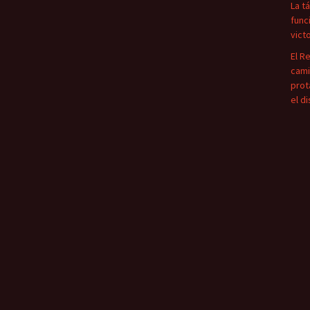
La t
func
vict
El R
cami
prot
el d