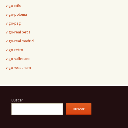
vigo-niño
vigo-polonia
vigo-psg
vigo-real betis
vigo-real madrid
vigo-retro
vigo-vallecano
vigo-west ham
Buscar
Buscar