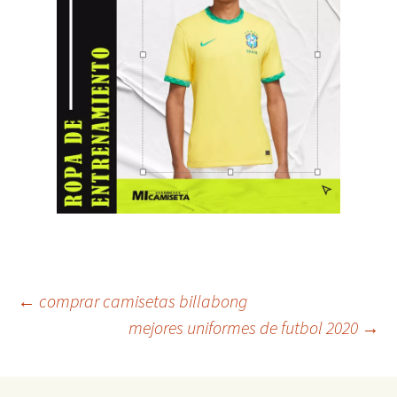
Navegación
←
comprar camisetas billabong
mejores uniformes de futbol 2020
→
de