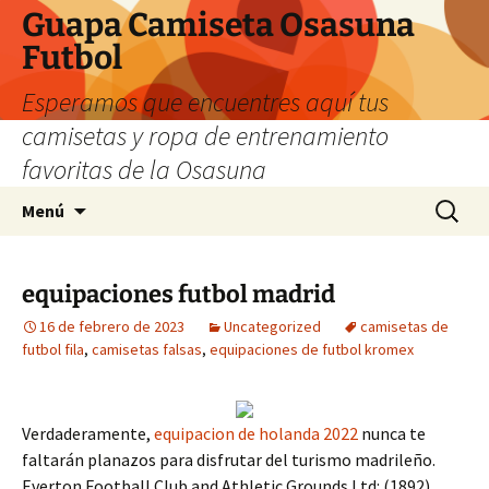
Guapa Camiseta Osasuna
Futbol
Esperamos que encuentres aquí tus
camisetas y ropa de entrenamiento
favoritas de la Osasuna
Saltar
Buscar:
Menú
al
contenido
equipaciones futbol madrid
16 de febrero de 2023
Uncategorized
camisetas de
futbol fila
,
camisetas falsas
,
equipaciones de futbol kromex
Verdaderamente,
equipacion de holanda 2022
nunca te
faltarán planazos para disfrutar del turismo madrileño.
Everton Football Club and Athletic Grounds Ltd: (1892)