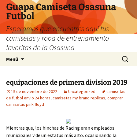
Guapa Camiseta Osasuna
Futbol
Esperamos que encuentres aquí tus
camisetas y ropa de entrenamiento
favoritas de la Osasuna
Saltar
Buscar:
Menú
al
contenido
equipaciones de primera division 2019
19 de noviembre de 2022
Uncategorized
camisetas
de futbol envio 24 horas
,
camisetas my brand replicas
,
comprar
camisetas pink floyd
Mientras que, los hinchas de Racing eran empleados
municipales y de un estatus más alto, ocasionando la