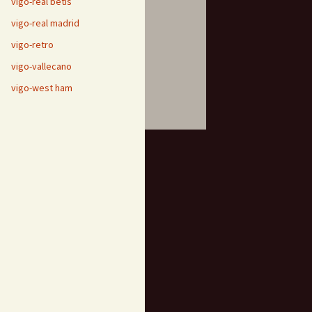
vigo-real betis
vigo-real madrid
vigo-retro
vigo-vallecano
vigo-west ham