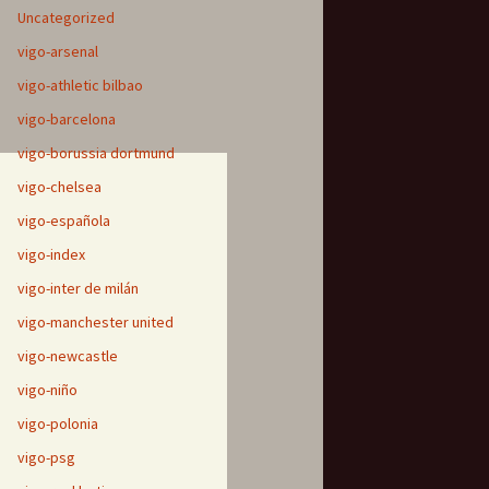
Uncategorized
vigo-arsenal
vigo-athletic bilbao
vigo-barcelona
vigo-borussia dortmund
vigo-chelsea
vigo-española
vigo-index
vigo-inter de milán
vigo-manchester united
vigo-newcastle
vigo-niño
vigo-polonia
vigo-psg