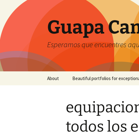
Guapa Cam
Esperamos que encuentres aquí
Saltar
About
Beautiful portfolios for exception
al
contenido
equipacion
todos los 