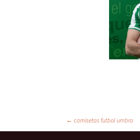
Navegación
←
camisetas futbol umbro