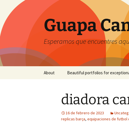
Guapa Cam
Esperamos que encuentres aquí
Saltar
About
Beautiful portfolios for exception
al
contenido
diadora ca
16 de febrero de 2023
Uncateg
replicas barça
,
equipaciones de futbol 