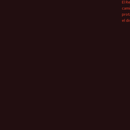
El R
cami
prot
el d