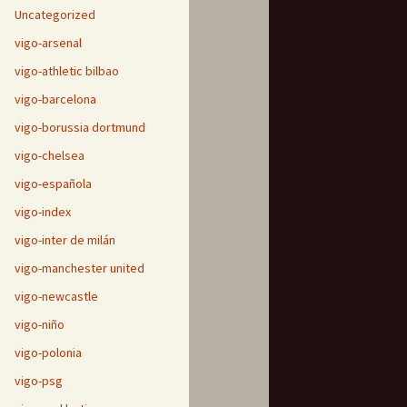
Uncategorized
vigo-arsenal
vigo-athletic bilbao
vigo-barcelona
vigo-borussia dortmund
vigo-chelsea
vigo-española
vigo-index
vigo-inter de milán
vigo-manchester united
vigo-newcastle
vigo-niño
vigo-polonia
vigo-psg