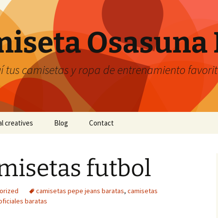
iseta Osasuna 
 tus camisetas y ropa de entrenamiento favori
al creatives
Blog
Contact
misetas futbol
orized
camisetas pepe jeans baratas
,
camisetas
oficiales baratas