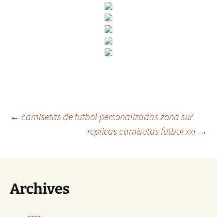
Navegación
←
camisetas de futbol personalizadas zona sur
replicas camisetas futbol xxl
→
de
entradas
Archives