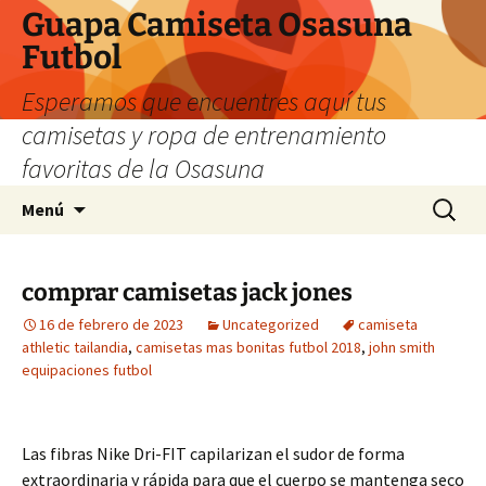
Guapa Camiseta Osasuna
Futbol
Esperamos que encuentres aquí tus
camisetas y ropa de entrenamiento
favoritas de la Osasuna
Saltar
Buscar:
Menú
al
contenido
comprar camisetas jack jones
16 de febrero de 2023
Uncategorized
camiseta
athletic tailandia
,
camisetas mas bonitas futbol 2018
,
john smith
equipaciones futbol
Las fibras Nike Dri-FIT capilarizan el sudor de forma
extraordinaria y rápida para que el cuerpo se mantenga seco