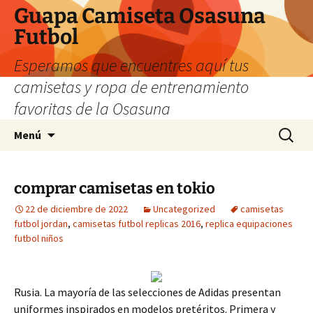
Guapa Camiseta Osasuna
Futbol
Esperamos que encuentres aquí tus
camisetas y ropa de entrenamiento
favoritas de la Osasuna
Saltar
Buscar:
Menú
al
contenido
comprar camisetas en tokio
22 de diciembre de 2022
Uncategorized
camisetas
futbol jordan
,
camisetas futbol replicas 2016
,
replica equipaciones
futbol niños
Rusia. La mayoría de las selecciones de Adidas presentan
uniformes inspirados en modelos pretéritos. Primera y