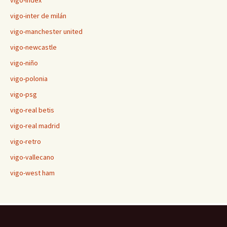
vigo-index
vigo-inter de milán
vigo-manchester united
vigo-newcastle
vigo-niño
vigo-polonia
vigo-psg
vigo-real betis
vigo-real madrid
vigo-retro
vigo-vallecano
vigo-west ham