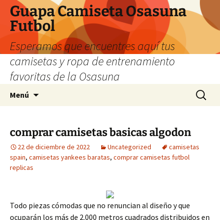
Guapa Camiseta Osasuna
Futbol
Esperamos que encuentres aquí tus
camisetas y ropa de entrenamiento
favoritas de la Osasuna
Saltar
Buscar:
Menú
al
contenido
comprar camisetas basicas algodon
22 de diciembre de 2022
Uncategorized
camisetas
spain
,
camisetas yankees baratas
,
comprar camisetas futbol
replicas
Todo piezas cómodas que no renuncian al diseño y que
ocuparán los más de 2.000 metros cuadrados distribuidos en