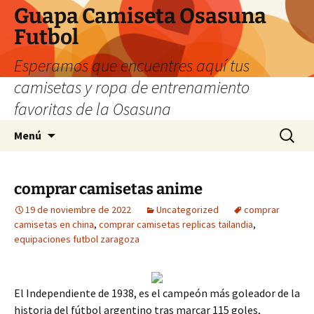
Guapa Camiseta Osasuna
Futbol
Esperamos que encuentres aquí tus
camisetas y ropa de entrenamiento
favoritas de la Osasuna
Saltar
Buscar:
Menú
al
contenido
comprar camisetas anime
19 de noviembre de 2022
Uncategorized
comprar
camisetas en china
,
comprar camisetas replicas tailandia
,
equipaciones futbol zaragoza
El Independiente de 1938, es el campeón más goleador de la
historia del fútbol argentino tras marcar 115 goles,