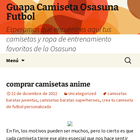
Guapa Camiseta Osasuna
Futbol
Esperamos que encuentres aquí tus
camisetas y ropa de entrenamiento
favoritas de la Osasuna
Saltar
Buscar:
Menú
al
contenido
comprar camisetas anime
22 de diciembre de 2022
Uncategorized
camisetas
baratas juventus
,
camisetas baratas superheroes
,
crea tu camiseta
de futbol personalizada
En fin, los motivos pueden ser muchos, pero lo cierto es que
cada camiseta tiene ese algo especial que nos hace sentir