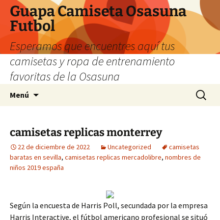
Guapa Camiseta Osasuna
Futbol
Esperamos que encuentres aquí tus
camisetas y ropa de entrenamiento
favoritas de la Osasuna
Saltar
Buscar:
Menú
al
contenido
camisetas replicas monterrey
22 de diciembre de 2022
Uncategorized
camisetas
baratas en sevilla
,
camisetas replicas mercadolibre
,
nombres de
niños 2019 españa
Según la encuesta de Harris Poll, secundada por la empresa
Harris Interactive, el fútbol americano profesional se situó