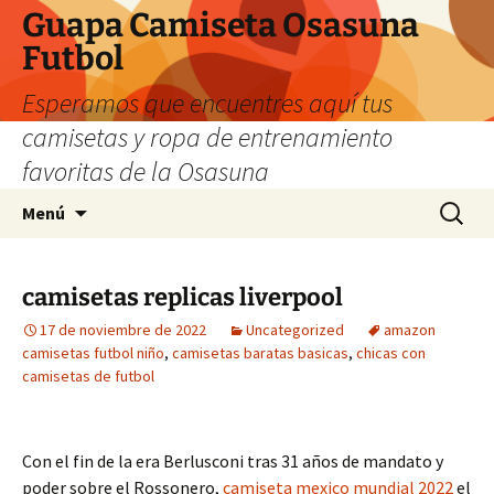
Guapa Camiseta Osasuna
Futbol
Esperamos que encuentres aquí tus
camisetas y ropa de entrenamiento
favoritas de la Osasuna
Saltar
Buscar:
Menú
al
contenido
camisetas replicas liverpool
17 de noviembre de 2022
Uncategorized
amazon
camisetas futbol niño
,
camisetas baratas basicas
,
chicas con
camisetas de futbol
Con el fin de la era Berlusconi tras 31 años de mandato y
poder sobre el Rossonero,
camiseta mexico mundial 2022
el