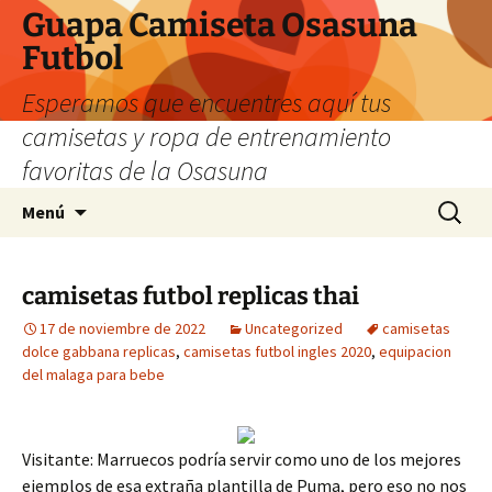
Guapa Camiseta Osasuna
Futbol
Esperamos que encuentres aquí tus
camisetas y ropa de entrenamiento
favoritas de la Osasuna
Saltar
Buscar:
Menú
al
contenido
camisetas futbol replicas thai
17 de noviembre de 2022
Uncategorized
camisetas
dolce gabbana replicas
,
camisetas futbol ingles 2020
,
equipacion
del malaga para bebe
Visitante: Marruecos podría servir como uno de los mejores
ejemplos de esa extraña plantilla de Puma, pero eso no nos