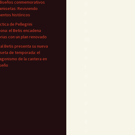
diseños conmemorativos
a
amisetas: Reviviendo
y
ntos históricos
c
áctica de Pellegrini
o
iona: el Betis encadena
orias con un plan renovado
m
eal Betis presenta su nueva
e
seta de temporada: el
n
agonismo de la cantera en
iseño
t
a
r
i
o
s
q
u