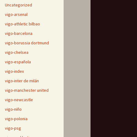
Uncategorized
vigo-arsenal
vigo-athletic bilbao
vigo-barcelona
vigo-borussia dortmund
vigo-chelsea
vigo-española
vigo-index
vigo-inter de milán
vigo-manchester united
vigo-newcastle
vigo-niño
vigo-polonia
vigo-psg