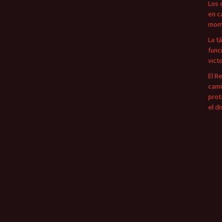
Los 
en c
mome
La t
func
vict
El R
cami
prot
el d