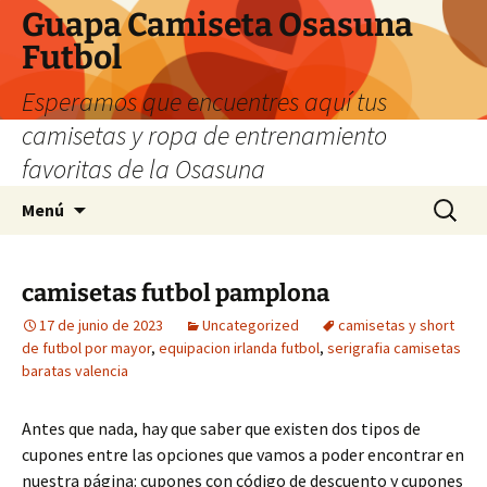
Guapa Camiseta Osasuna
Futbol
Esperamos que encuentres aquí tus
camisetas y ropa de entrenamiento
favoritas de la Osasuna
Saltar
Buscar:
Menú
al
contenido
camisetas futbol pamplona
17 de junio de 2023
Uncategorized
camisetas y short
de futbol por mayor
,
equipacion irlanda futbol
,
serigrafia camisetas
baratas valencia
Antes que nada, hay que saber que existen dos tipos de
cupones entre las opciones que vamos a poder encontrar en
nuestra página: cupones con código de descuento y cupones