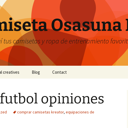
iseta Osasuna 
 tus camisetas y ropa de entrenamiento favori
al creatives
Blog
Contact
futbol opiniones
ized
comprar camisetas kreator
,
equipaciones de