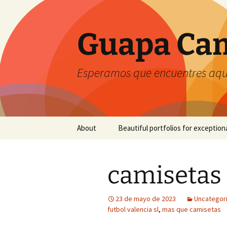
Guapa Cam
Esperamos que encuentres aquí
Saltar
About
Beautiful portfolios for exception
al
contenido
camisetas 
23 de mayo de 2023
Uncategor
futbol valencia sl
,
mas que camisetas