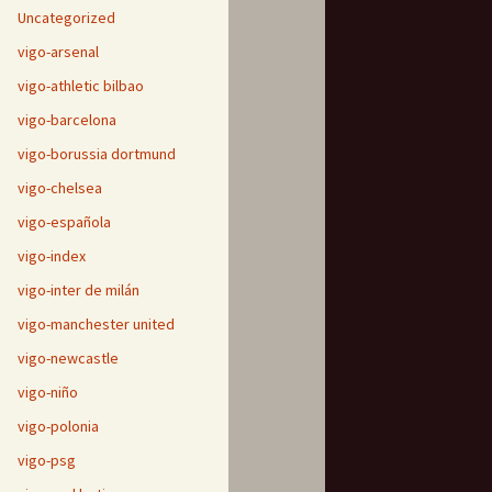
Uncategorized
vigo-arsenal
vigo-athletic bilbao
vigo-barcelona
vigo-borussia dortmund
vigo-chelsea
vigo-española
vigo-index
vigo-inter de milán
vigo-manchester united
vigo-newcastle
vigo-niño
vigo-polonia
vigo-psg