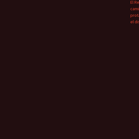
El R
cami
prot
el d