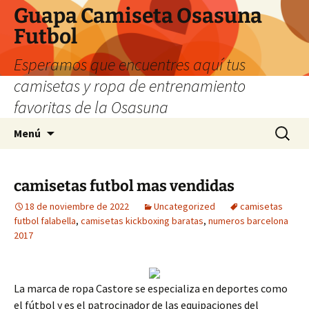
Guapa Camiseta Osasuna
Futbol
Esperamos que encuentres aquí tus
camisetas y ropa de entrenamiento
favoritas de la Osasuna
Saltar
Buscar:
Menú
al
contenido
camisetas futbol mas vendidas
18 de noviembre de 2022
Uncategorized
camisetas
futbol falabella
,
camisetas kickboxing baratas
,
numeros barcelona
2017
La marca de ropa Castore se especializa en deportes como
el fútbol y es el patrocinador de las equipaciones del