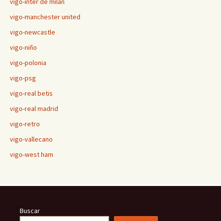
vigo-inter de milán
vigo-manchester united
vigo-newcastle
vigo-niño
vigo-polonia
vigo-psg
vigo-real betis
vigo-real madrid
vigo-retro
vigo-vallecano
vigo-west ham
Buscar