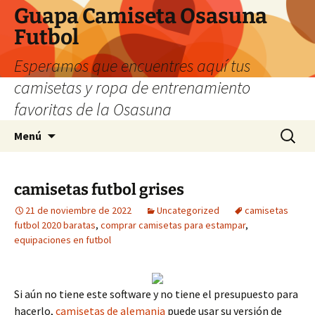
Guapa Camiseta Osasuna
Futbol
Esperamos que encuentres aquí tus
camisetas y ropa de entrenamiento
favoritas de la Osasuna
Saltar
Buscar:
Menú
al
contenido
camisetas futbol grises
21 de noviembre de 2022
Uncategorized
camisetas
futbol 2020 baratas
,
comprar camisetas para estampar
,
equipaciones en futbol
Si aún no tiene este software y no tiene el presupuesto para
hacerlo,
camisetas de alemania
puede usar su versión de