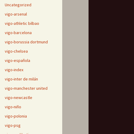
Uncategorized
vigo-arsenal
vigo-athletic bilbao
vigo-barcelona
vigo-borussia dortmund
vigo-chelsea
vigo-española
vigo-index
vigo-inter de milán
vigo-manchester united
vigo-newcastle
vigo-niño
vigo-polonia
vigo-psg