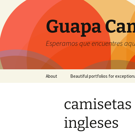
Guapa Cam
Esperamos que encuentres aquí
Saltar
About
Beautiful portfolios for exception
al
contenido
camisetas 
ingleses