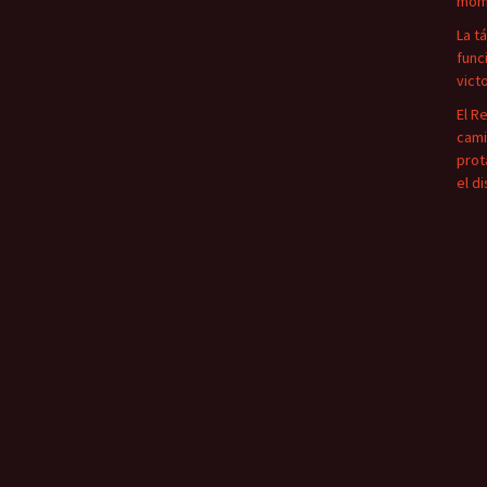
mome
La t
func
vict
El R
cami
prot
el d