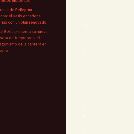
ntos históricos
c
áctica de Pellegrini
o
iona: el Betis encadena
orias con un plan renovado
m
eal Betis presenta su nueva
e
seta de temporada: el
n
agonismo de la cantera en
iseño
t
a
r
i
o
s
q
u
e
m